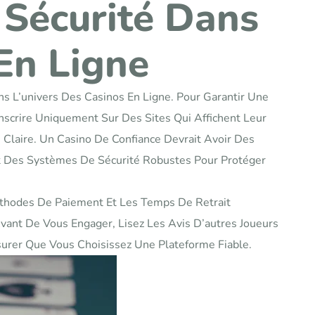
 Sécurité Dans
En Ligne
s L’univers Des Casinos En Ligne. Pour Garantir Une
’inscrire Uniquement Sur Des Sites Qui Affichent Leur
Claire. Un Casino De Confiance Devrait Avoir Des
Et Des Systèmes De Sécurité Robustes Pour Protéger
éthodes De Paiement Et Les Temps De Retrait
Avant De Vous Engager, Lisez Les Avis D’autres Joueurs
surer Que Vous Choisissez Une Plateforme Fiable.