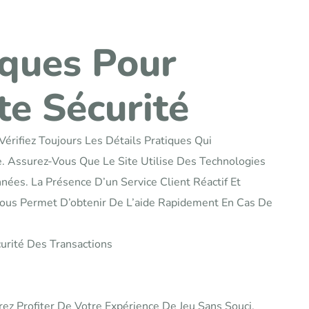
iques Pour
te Sécurité
érifiez Toujours Les Détails Pratiques Qui
. Assurez-Vous Que Le Site Utilise Des Technologies
es. La Présence D’un Service Client Réactif Et
 Vous Permet D’obtenir De L’aide Rapidement En Cas De
urité Des Transactions
rez Profiter De Votre Expérience De Jeu Sans Souci,