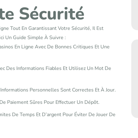
te Sécurité
gne Tout En Garantissant Votre Sécurité, Il Est
ici Un Guide Simple À Suivre :
sinos En Ligne Avec De Bonnes Critiques Et Une
ec Des Informations Fiables Et Utilisez Un Mot De
nformations Personnelles Sont Correctes Et À Jour.
De Paiement Sûres Pour Effectuer Un Dépôt.
mites De Temps Et D’argent Pour Éviter De Jouer De