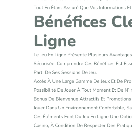
Tout En Étant Assuré Que Vos Informations Et
Bénéfices Cl
Ligne
Le Jeu En Ligne Présente Plusieurs Avantages
Sécurisée. Comprendre Ces Bénéfices Est Esse
Parti De Ses Sessions De Jeu.
Accès À Une Large Gamme De Jeux Et De Pro
Possibilité De Jouer À Tout Moment Et De N’
Bonus De Bienvenue Attractifs Et Promotions
Jouer Dans Un Environnement Confortable, Sa
Ces Éléments Font Du Jeu En Ligne Une Opti
Casino, À Condition De Respecter Des Pratiqu