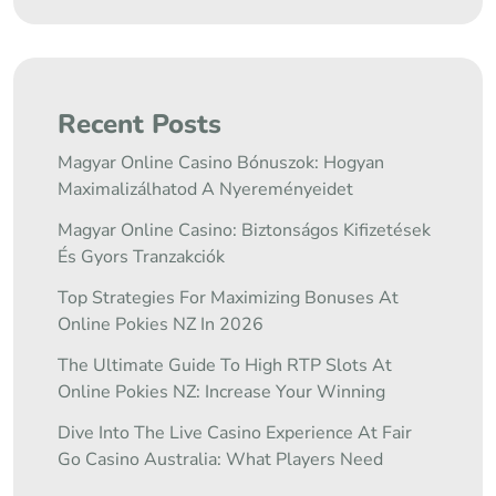
Recent Posts
Magyar Online Casino Bónuszok: Hogyan
Maximalizálhatod A Nyereményeidet
Magyar Online Casino: Biztonságos Kifizetések
És Gyors Tranzakciók
Top Strategies For Maximizing Bonuses At
Online Pokies NZ In 2026
The Ultimate Guide To High RTP Slots At
Online Pokies NZ: Increase Your Winning
Dive Into The Live Casino Experience At Fair
Go Casino Australia: What Players Need