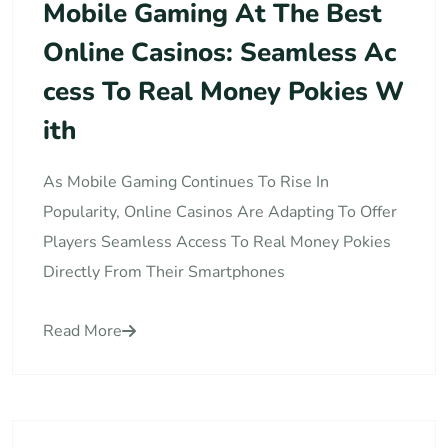
Mobile Gaming At The Best
Online Casinos: Seamless Ac
Cess To Real Money Pokies W
Ith
As Mobile Gaming Continues To Rise In
Popularity, Online Casinos Are Adapting To Offer
Players Seamless Access To Real Money Pokies
Directly From Their Smartphones
Read More