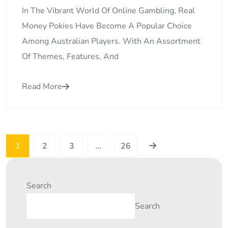
In The Vibrant World Of Online Gambling, Real
Money Pokies Have Become A Popular Choice
Among Australian Players. With An Assortment
Of Themes, Features, And
Read More
1
2
3
…
26
Search
Search