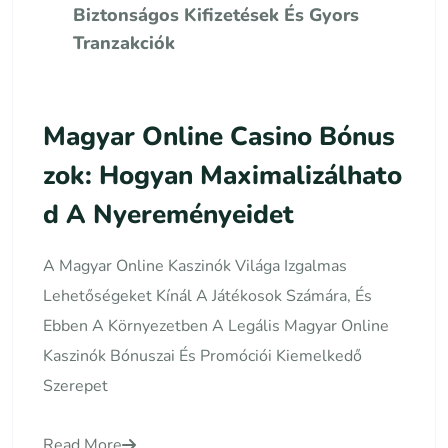
Biztonságos Kifizetések És Gyors
Tranzakciók
Magyar Online Casino Bónus
Zok: Hogyan Maximalizálhato
D A Nyereményeidet
A Magyar Online Kaszinók Világa Izgalmas
Lehetőségeket Kínál A Játékosok Számára, És
Ebben A Környezetben A Legális Magyar Online
Kaszinók Bónuszai És Promóciói Kiemelkedő
Szerepet
Read More