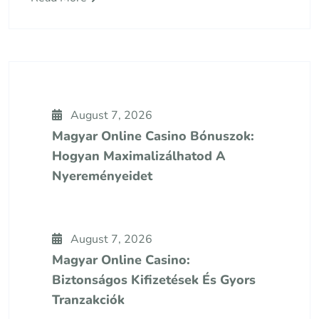
August 7, 2026
Magyar Online Casino Bónuszok:
Hogyan Maximalizálhatod A
Nyereményeidet
August 7, 2026
Magyar Online Casino:
Biztonságos Kifizetések És Gyors
Tranzakciók