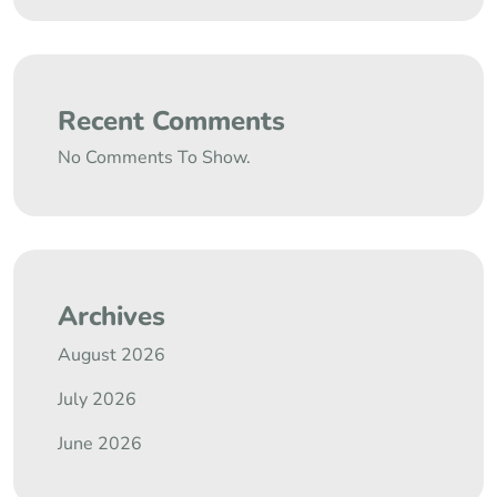
Recent Comments
No Comments To Show.
Archives
August 2026
July 2026
June 2026