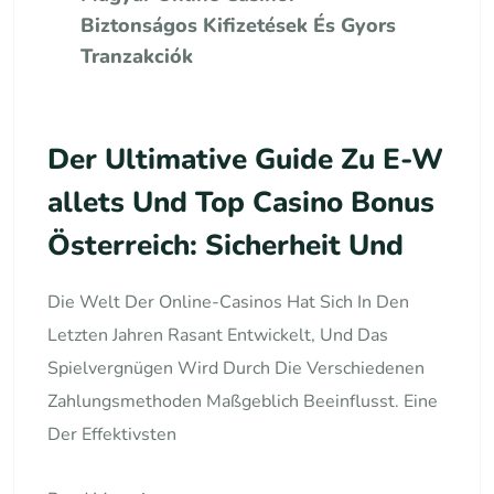
Biztonságos Kifizetések És Gyors
Tranzakciók
Der Ultimative Guide Zu E-W
Allets Und Top Casino Bonus
Österreich: Sicherheit Und
Die Welt Der Online-Casinos Hat Sich In Den
Letzten Jahren Rasant Entwickelt, Und Das
Spielvergnügen Wird Durch Die Verschiedenen
Zahlungsmethoden Maßgeblich Beeinflusst. Eine
Der Effektivsten