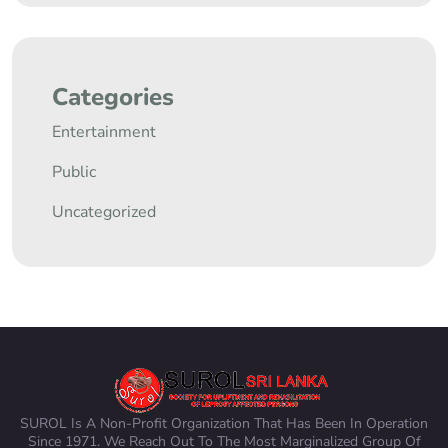
Categories
Entertainment
Public
Uncategorized
SUROL Is A Non-Profit Organization That Has Been In Operation
Since 1971. We Reach Out To The Most Marginalized Group Of