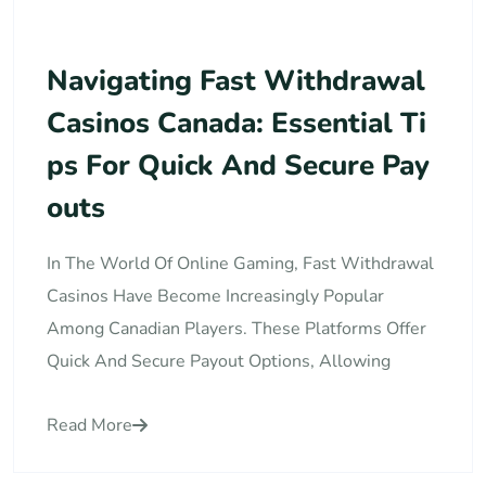
Navigating Fast Withdrawal
Casinos Canada: Essential Ti
Ps For Quick And Secure Pay
Outs
In The World Of Online Gaming, Fast Withdrawal
Casinos Have Become Increasingly Popular
Among Canadian Players. These Platforms Offer
Quick And Secure Payout Options, Allowing
Read More