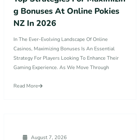
G Bonuses At Online Pokies
NZ In 2026
In The Ever-Evolving Landscape Of Online
Casinos, Maximizing Bonuses Is An Essential
Strategy For Players Looking To Enhance Their
Gaming Experience. As We Move Through
Read More
August 7, 2026