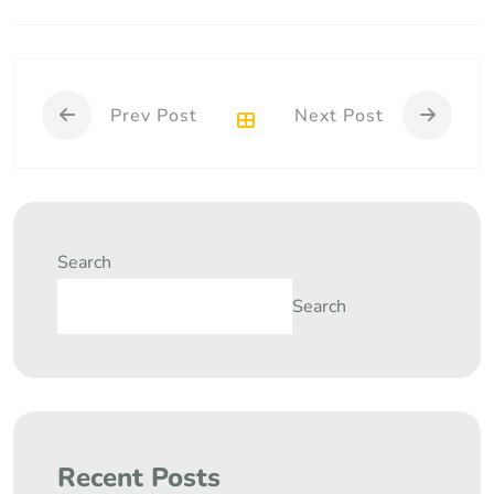
Prev Post
Next Post
Search
Search
Recent Posts