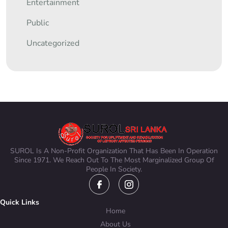
Entertainment
Public
Uncategorized
SUROL Is A Non-Profit Organization That Has Been In Operation
Since 1971. We Reach Out To The Most Marginalized Group Of
People In Society.
Quick Links
Home
About Us