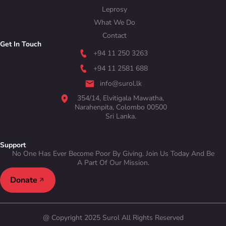
Leprosy
What We Do
Contact
Get In Touch
+94 11 250 3263
+94 11 2581 688
info@surol.lk
354/14, Elvitigala Mawatha,
Narahenpita, Colombo 00500
Sri Lanka.
Support
No One Has Ever Become Poor By Giving. Join Us Today And Be
A Part Of Our Mission.
Donate
@ Copyright 2025 Surol All Rights Reserved