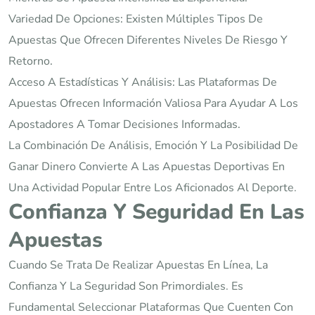
Variedad De Opciones: Existen Múltiples Tipos De
Apuestas Que Ofrecen Diferentes Niveles De Riesgo Y
Retorno.
Acceso A Estadísticas Y Análisis: Las Plataformas De
Apuestas Ofrecen Información Valiosa Para Ayudar A Los
Apostadores A Tomar Decisiones Informadas.
La Combinación De Análisis, Emoción Y La Posibilidad De
Ganar Dinero Convierte A Las Apuestas Deportivas En
Una Actividad Popular Entre Los Aficionados Al Deporte.
Confianza Y Seguridad En Las
Apuestas
Cuando Se Trata De Realizar Apuestas En Línea, La
Confianza Y La Seguridad Son Primordiales. Es
Fundamental Seleccionar Plataformas Que Cuenten Con