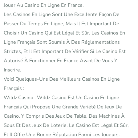
Jouer Au Casino En Ligne En France.
Les Casinos En Ligne Sont Une Excellente Façon De
Passer Du Temps En Ligne, Mais Il Est Important De
Choisir Un Casino Qui Est Légal Et Sûr. Les Casinos En
Ligne Français Sont Soumis À Des Réglementations
Strictes, Et Il Est Important De Vérifier Si Le Casino Est
Autorisé À Fonctionner En France Avant De Vous Y
Inscrire.
Voici Quelques-Uns Des Meilleurs Casinos En Ligne
Français :
Wildz Casino : Wildz Casino Est Un Casino En Ligne
Français Qui Propose Une Grande Variété De Jeux De
Casino, Y Compris Des Jeux De Table, Des Machines À
Sous Et Des Jeux De Loterie. Le Casino Est Légal Et Sûr,
Et Il Offre Une Bonne Réputation Parmi Les Joueurs.