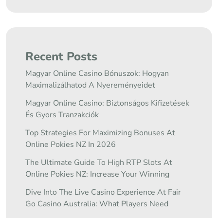
Recent Posts
Magyar Online Casino Bónuszok: Hogyan
Maximalizálhatod A Nyereményeidet
Magyar Online Casino: Biztonságos Kifizetések
És Gyors Tranzakciók
Top Strategies For Maximizing Bonuses At
Online Pokies NZ In 2026
The Ultimate Guide To High RTP Slots At
Online Pokies NZ: Increase Your Winning
Dive Into The Live Casino Experience At Fair
Go Casino Australia: What Players Need