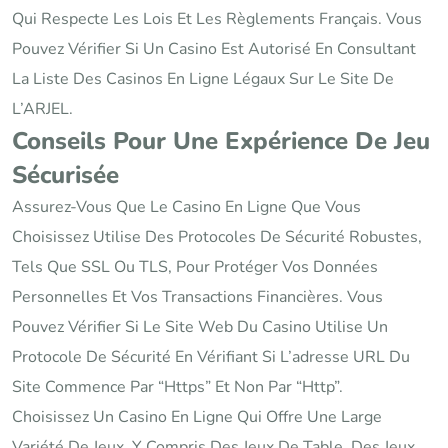
Qui Respecte Les Lois Et Les Règlements Français. Vous
Pouvez Vérifier Si Un Casino Est Autorisé En Consultant
La Liste Des Casinos En Ligne Légaux Sur Le Site De
L’ARJEL.
Conseils Pour Une Expérience De Jeu
Sécurisée
Assurez-Vous Que Le Casino En Ligne Que Vous
Choisissez Utilise Des Protocoles De Sécurité Robustes,
Tels Que SSL Ou TLS, Pour Protéger Vos Données
Personnelles Et Vos Transactions Financières. Vous
Pouvez Vérifier Si Le Site Web Du Casino Utilise Un
Protocole De Sécurité En Vérifiant Si L’adresse URL Du
Site Commence Par “https” Et Non Par “http”.
Choisissez Un Casino En Ligne Qui Offre Une Large
Variété De Jeux, Y Compris Des Jeux De Table, Des Jeux