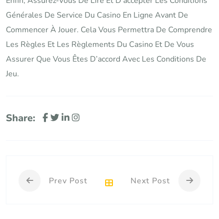
Enfin, Assurez-Vous De Lire Et D’accepter Les Conditions
Générales De Service Du Casino En Ligne Avant De
Commencer À Jouer. Cela Vous Permettra De Comprendre
Les Règles Et Les Règlements Du Casino Et De Vous
Assurer Que Vous Êtes D’accord Avec Les Conditions De
Jeu.
Share:
Prev Post
Next Post