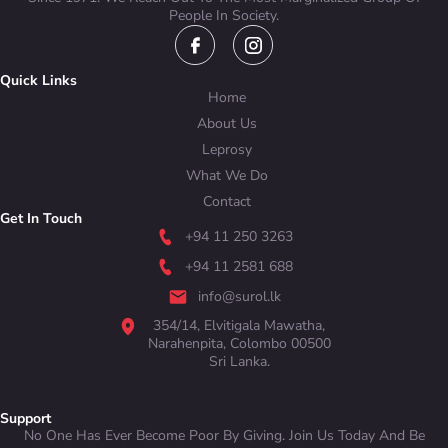
People In Society.
Quick Links
Home
About Us
Leprosy
What We Do
Contact
Get In Touch
+94 11 250 3263
+94 11 2581 688
info@surol.lk
354/14, Elvitigala Mawatha,
Narahenpita, Colombo 00500
Sri Lanka.
Support
No One Has Ever Become Poor By Giving. Join Us Today And Be