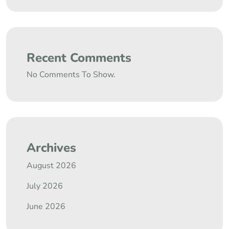
Recent Comments
No Comments To Show.
Archives
August 2026
July 2026
June 2026