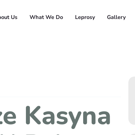
out Us
What We Do
Leprosy
Gallery
ze Kasyna