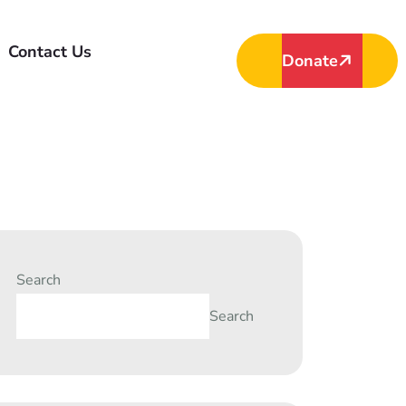
Contact Us
Donate
Search
Search