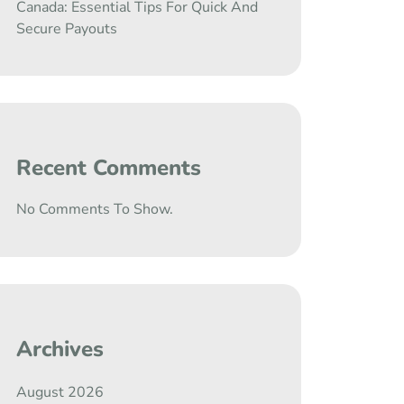
Canada: Essential Tips For Quick And
Secure Payouts
Recent Comments
No Comments To Show.
Archives
August 2026