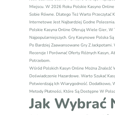
Miejscu. W 2026 Roku Polskie
Kasyno
Online 
Sobie Równe. Dlatego Też Warto Przeczytać K
Internetowe Jest Najbardziej Godne Polecenia
Polskie Kasyna Online Oferują Wiele Gier, W
Najpopularniejszych. Gry Kasynowe Polska S
Po Bardziej Zaawansowane Gry Z Jackpotami. 
Recenzje I Porównać Oferty Różnych Kasyn, A
Potrzebom.
Wśród Polskich Kasyn Online Można Znaleźć Wi
Doświadczenie Hazardowe. Warto Szukać Kasyn, 
Potwierdzają Ich Wiarygodność. Dodatkowo, W
Metody Płatności, Które Są Dostępne W Polsc
Jak Wybrać 