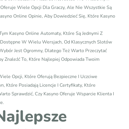
Oferuje Wiele Opcji Dla Graczy, Ale Nie Wszystkie Są
asyno Online Opinie, Aby Dowiedzieć Się, Które Kasyno
.
 Tym Kasyno Online Automaty, Które Są Jednymi Z
ą Dostępne W Wielu Wersjach, Od Klasycznych Slotów
Wybór Jest Ogromny, Dlatego Też Warto Przeczytać
by Znaleźć To, Które Najlepiej Odpowiada Twoim
ele Opcji, Które Oferują Bezpieczne I Uczciwe
Które Posiadają Licencje I Certyfikaty, Które
arto Sprawdzić, Czy Kasyno Oferuje Wsparcie Klienta I
e.
Najlepsze