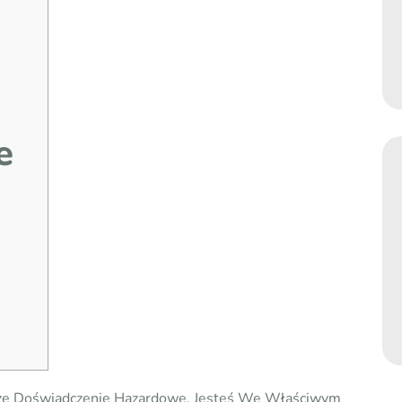
e
epsze Doświadczenie Hazardowe, Jesteś We Właściwym