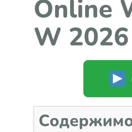
Online 
W 2026
Содержим