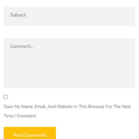
Save My Name, Email, And Website In This Browser For The Next
Time I Comment.