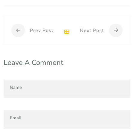
Prev Post
Next Post
Leave A Comment