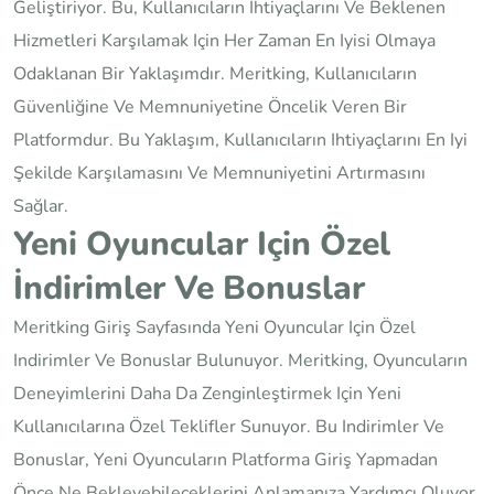
Geliştiriyor. Bu, Kullanıcıların Ihtiyaçlarını Ve Beklenen
Hizmetleri Karşılamak Için Her Zaman En Iyisi Olmaya
Odaklanan Bir Yaklaşımdır. Meritking, Kullanıcıların
Güvenliğine Ve Memnuniyetine Öncelik Veren Bir
Platformdur. Bu Yaklaşım, Kullanıcıların Ihtiyaçlarını En Iyi
Şekilde Karşılamasını Ve Memnuniyetini Artırmasını
Sağlar.
Yeni Oyuncular Için Özel
İndirimler Ve Bonuslar
Meritking Giriş Sayfasında Yeni Oyuncular Için Özel
Indirimler Ve Bonuslar Bulunuyor. Meritking, Oyuncuların
Deneyimlerini Daha Da Zenginleştirmek Için Yeni
Kullanıcılarına Özel Teklifler Sunuyor. Bu Indirimler Ve
Bonuslar, Yeni Oyuncuların Platforma Giriş Yapmadan
Önce Ne Bekleyebileceklerini Anlamanıza Yardımcı Oluyor.