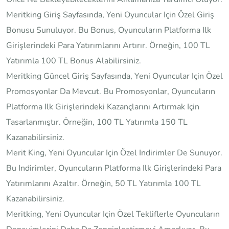
Meritking Giriş Sayfasında, Yeni Oyuncular Için Özel Giriş
Bonusu Sunuluyor. Bu Bonus, Oyuncuların Platforma Ilk
Girişlerindeki Para Yatırımlarını Artırır. Örneğin, 100 TL
Yatırımla 100 TL Bonus Alabilirsiniz.
Meritking Güncel Giriş Sayfasında, Yeni Oyuncular Için Özel
Promosyonlar Da Mevcut. Bu Promosyonlar, Oyuncuların
Platforma Ilk Girişlerindeki Kazançlarını Artırmak Için
Tasarlanmıştır. Örneğin, 100 TL Yatırımla 150 TL
Kazanabilirsiniz.
Merit King, Yeni Oyuncular Için Özel Indirimler De Sunuyor.
Bu Indirimler, Oyuncuların Platforma Ilk Girişlerindeki Para
Yatırımlarını Azaltır. Örneğin, 50 TL Yatırımla 100 TL
Kazanabilirsiniz.
Meritking, Yeni Oyuncular Için Özel Tekliflerle Oyuncuların