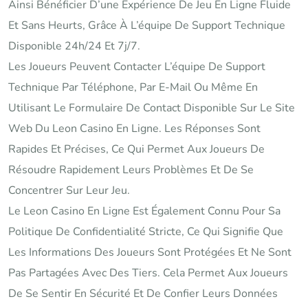
Ainsi Bénéficier D’une Expérience De Jeu En Ligne Fluide
Et Sans Heurts, Grâce À L’équipe De Support Technique
Disponible 24h/24 Et 7j/7.
Les Joueurs Peuvent Contacter L’équipe De Support
Technique Par Téléphone, Par E-Mail Ou Même En
Utilisant Le Formulaire De Contact Disponible Sur Le Site
Web Du Leon Casino En Ligne. Les Réponses Sont
Rapides Et Précises, Ce Qui Permet Aux Joueurs De
Résoudre Rapidement Leurs Problèmes Et De Se
Concentrer Sur Leur Jeu.
Le Leon Casino En Ligne Est Également Connu Pour Sa
Politique De Confidentialité Stricte, Ce Qui Signifie Que
Les Informations Des Joueurs Sont Protégées Et Ne Sont
Pas Partagées Avec Des Tiers. Cela Permet Aux Joueurs
De Se Sentir En Sécurité Et De Confier Leurs Données