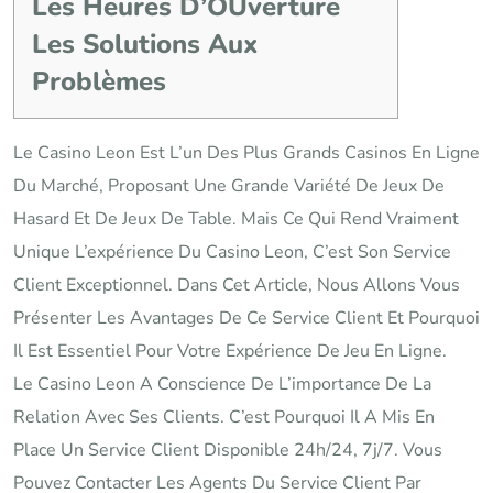
Les Heures D’OUverture
Les Solutions Aux
Problèmes
Le Casino Leon Est L’un Des Plus Grands Casinos En Ligne
Du Marché, Proposant Une Grande Variété De Jeux De
Hasard Et De Jeux De Table. Mais Ce Qui Rend Vraiment
Unique L’expérience Du Casino Leon, C’est Son Service
Client Exceptionnel. Dans Cet Article, Nous Allons Vous
Présenter Les Avantages De Ce Service Client Et Pourquoi
Il Est Essentiel Pour Votre Expérience De Jeu En Ligne.
Le Casino Leon A Conscience De L’importance De La
Relation Avec Ses Clients. C’est Pourquoi Il A Mis En
Place Un Service Client Disponible 24h/24, 7j/7. Vous
Pouvez Contacter Les Agents Du Service Client Par