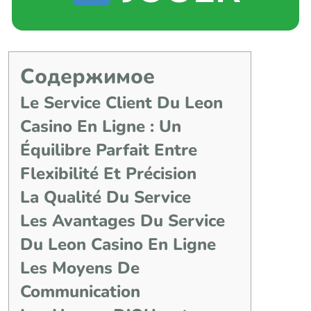
Содержимое
Le Service Client Du Leon
Casino En Ligne : Un
Équilibre Parfait Entre
Flexibilité Et Précision
La Qualité Du Service
Les Avantages Du Service
Du Leon Casino En Ligne
Les Moyens De
Communication