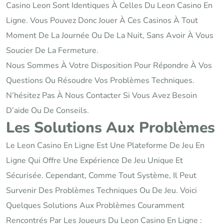
Casino Leon Sont Identiques À Celles Du Leon Casino En
Ligne. Vous Pouvez Donc Jouer À Ces Casinos À Tout
Moment De La Journée Ou De La Nuit, Sans Avoir À Vous
Soucier De La Fermeture.
Nous Sommes À Votre Disposition Pour Répondre À Vos
Questions Ou Résoudre Vos Problèmes Techniques.
N’hésitez Pas À Nous Contacter Si Vous Avez Besoin
D’aide Ou De Conseils.
Les Solutions Aux Problèmes
Le Leon Casino En Ligne Est Une Plateforme De Jeu En
Ligne Qui Offre Une Expérience De Jeu Unique Et
Sécurisée. Cependant, Comme Tout Système, Il Peut
Survenir Des Problèmes Techniques Ou De Jeu. Voici
Quelques Solutions Aux Problèmes Couramment
Rencontrés Par Les Joueurs Du Leon Casino En Ligne :