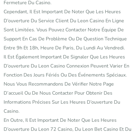
Fermeture Du Casino.
Cependant, Il Est Important De Noter Que Les Heures
D’ouverture Du Service Client Du Leon Casino En Ligne
Sont Limitées. Vous Pouvez Contacter Notre Équipe De
Support En Cas De Problème Ou De Question Technique
Entre 9h Et 18h, Heure De Paris, Du Lundi Au Vendredi.
Il Est Également Important De Signaler Que Les Heures
D’ouverture Du Leon Casino Connexion Peuvent Varier En
Fonction Des Jours Fériés Ou Des Événements Spéciaux.
Nous Vous Recommandons De Vérifier Notre Page
D’accueil Ou De Nous Contacter Pour Obtenir Des
Informations Précises Sur Les Heures D’ouverture Du
Casino.
En Outre, Il Est Important De Noter Que Les Heures
D’ouverture Du Leon 72 Casino, Du Leon Bet Casino Et Du