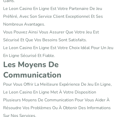
Gains.
Le Leon Casino En Ligne Est Votre Partenaire De Jeu
Préféré, Avec Son Service Client Exceptionnel Et Ses
Nombreux Avantages.
Vous Pouvez Ainsi Vous Assurer Que Votre Jeu Est
Sécurisé Et Que Vos Besoins Sont Satisfaits.
Le Leon Casino En Ligne Est Votre Choix Idéal Pour Un Jeu
En Ligne Sécurisé Et Fiable.
Les Moyens De
Communication
Pour Vous Offrir La Meilleure Expérience De Jeu En Ligne,
Le Leon Casino En Ligne Met À Votre Disposition
Plusieurs Moyens De Communication Pour Vous Aider À
Résoudre Vos Problèmes Ou À Obtenir Des Informations
Sur Nos Services.