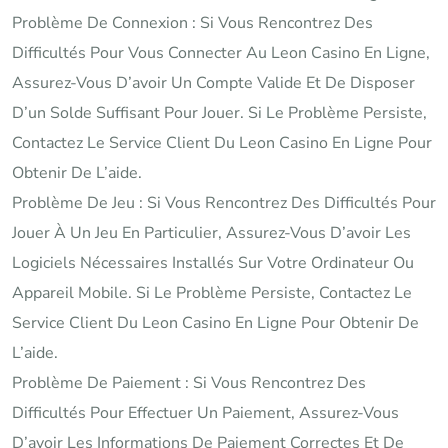
Problème De Connexion : Si Vous Rencontrez Des
Difficultés Pour Vous Connecter Au Leon Casino En Ligne,
Assurez-Vous D’avoir Un Compte Valide Et De Disposer
D’un Solde Suffisant Pour Jouer. Si Le Problème Persiste,
Contactez Le Service Client Du Leon Casino En Ligne Pour
Obtenir De L’aide.
Problème De Jeu : Si Vous Rencontrez Des Difficultés Pour
Jouer À Un Jeu En Particulier, Assurez-Vous D’avoir Les
Logiciels Nécessaires Installés Sur Votre Ordinateur Ou
Appareil Mobile. Si Le Problème Persiste, Contactez Le
Service Client Du Leon Casino En Ligne Pour Obtenir De
L’aide.
Problème De Paiement : Si Vous Rencontrez Des
Difficultés Pour Effectuer Un Paiement, Assurez-Vous
D’avoir Les Informations De Paiement Correctes Et De